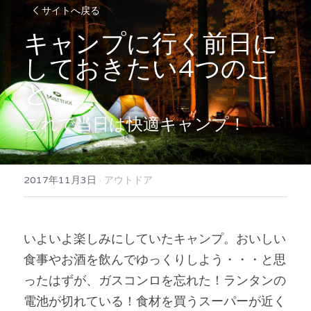
サイトへ戻る
キャンプに行く前日に
しておきたい4つのこ
と
これで当日は快適キャンプ！
2017年11月3日
·
アウトドア
いよいよ楽しみにしていたキャンプ。おいしい
食事やお酒を飲んでゆっくりしよう・・・と思
ったはずが、ガスコンロを忘れた！ランタンの
電池が切れている！食材を買うスーパーが近く