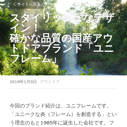
サイトへ戻る
スタイリッシュなデザ
イン！
確かな品質の国産アウ
トドアブランド「ユニ
フレーム」
2018年1月9日
·
アウトドア
今回のブランド紹介は、ユニフレームです。
「ユニークな炎（フレーム）を創造する」とい
う理念のもと1985年に誕生した会社です。フ