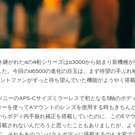
き継がれたαの4桁シリーズはα3000から始まり新機種
た。今回のα6500の進化の目玉は、まず待望の手ぶれ
ウントファンがずっと待ち望んでいた機能がようやく搭
ソニーのAPS-Cサイズミラーレスで初となる5軸のボデ
ターを使ってAマウントのレンズを使用する時もきちん
からボディ内手振れ補正を搭載していたのに、このEマ
搭載されないんだろうと思ったこともありましたが、よ
-C。それをあのコンパクトボディに搭載するのも大変で