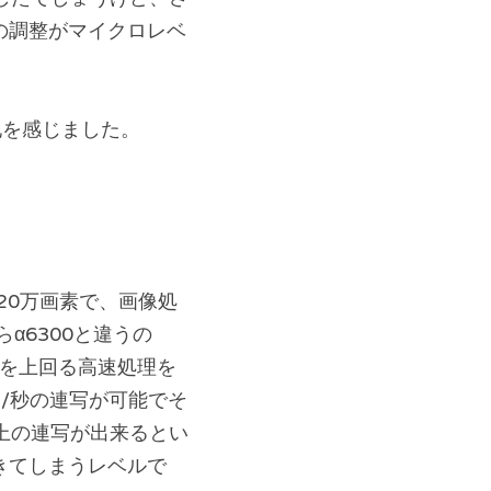
の調整がマイクロレベ
地を感じました。
420万画素で、画像処
らα6300と違うの
0を上回る高速処理を
マ/秒の連写が可能でそ
以上の連写が出来るとい
きてしまうレベルで