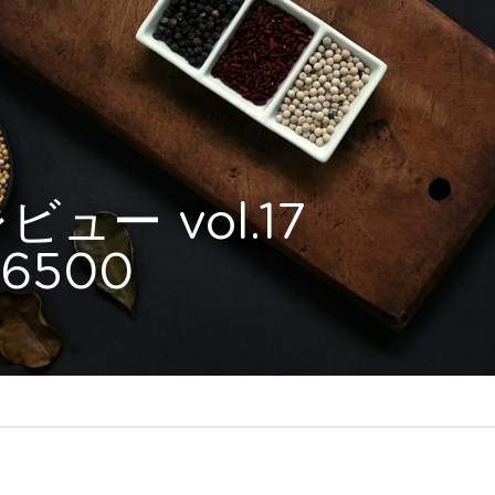
ュー vol.17
α6500