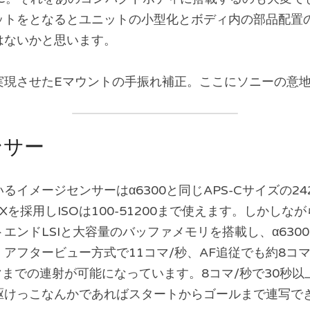
ットをとなるとユニットの小型化とボディ内の部品配置
はないかと思います。
実現させたEマウントの手振れ補正。ここにソニーの意
ンサー
いるイメージセンサーはα6300と同じAPS-Cサイズの2
 Xを採用しISOは100-51200まで使えます。しかしなが
エンドLSIと大容量のバッファメモリを搭載し、α630
アフタービュー方式で11コマ/秒、AF追従でも約8コ
マまでの連射が可能になっています。8コマ/秒で30秒
駆けっこなんかであればスタートからゴールまで連写で