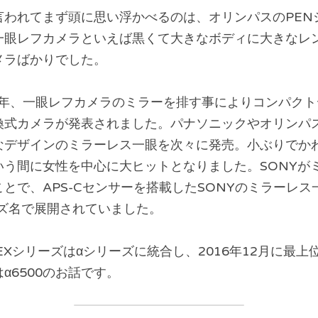
言われてまず頭に思い浮かべるのは、オリンパスのPEN
一眼レフカメラといえば黒くて大きなボディに大きなレ
メラばかりでした。
8年、一眼レフカメラのミラーを排す事によりコンパク
換式カメラが発表されました。パナソニックやオリンパ
なデザインのミラーレス一眼を次々に発売。小ぶりでか
いう間に女性を中心に大ヒットとなりました。SONYが
とで、APS-Cセンサーを搭載したSONYのミラーレス一
ーズ名で展開されていました。
EXシリーズはαシリーズに統合し、2016年12月に最上位
α6500のお話です。