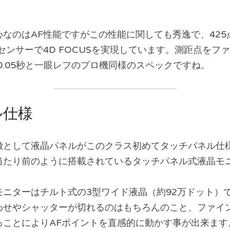
なのはAF性能ですがこの性能に関しても秀逸で、425
センサーで4D FOCUSを実現しています。測距点をフ
0.05秒と一眼レフのプロ機同様のスペックですね。
ル仕様
徴として液晶パネルがこのクラス初めてタッチパネル仕
当たり前のように搭載されているタッチパネル式液晶モ
たモニターはチルト式の3型ワイド液晶（約92万ドット）
わせやシャッターが切れるのはもちろんのこと、ファイ
ることによりAFポイントを直感的に動かす事が出来ます