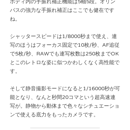
ボディ内の手振れ補正機能は5軸5段。オリン
パスの強力な手振れ補正はここでも健在です
ね。
シャッタースピードは1/8000秒まで使え、連
写のほうはフォーカス固定で10枚/秒、AF追従
で5枚/秒、RAWでも連写枚数は250枚までOK
とこのレトロな姿に似つかわしくなく高性能で
す。
そして静音撮影モードになると1/16000秒が可
能となり、なんと秒間20コマという超高速連
写が。静物から動体まで色々なシチュエーショ
ンで使える底力をもったカメラです。