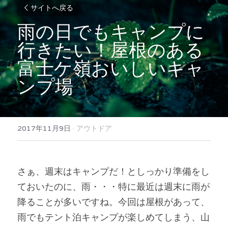
サイトへ戻る
雨の日でもキャンプに
行きたい！屋根のある
富士ケ嶺おいしいキャ
ンプ場
2017年11月9日
·
アウトドア
さぁ、週末はキャンプだ！としっかり準備をし
ておいたのに、雨・・・特に最近は週末に雨が
降ることが多いですね。今回は屋根があって、
雨でもテント泊キャンプが楽しめてしまう、山